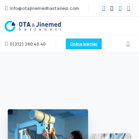
info@otajinemedhastanesi.com
0(212) 260 40 40
Online İşlemler